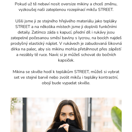
Pokud už tě nebaví nosit oversize mikiny a chceš změnu,
vyzkoušej naši zateplenou rozepínací mikču STREET.
Ušili jsme ji ze stejného hřejivého materiálu jako tepláky
STREET a na několika místech jsme ji doplnili funkčními
detaily. Zatímco záda s kapucí, přední díl i rukávy jsou
zatepelné počesanou směsí bavlny s lycrou, na bocích najdeš
prodyšný elastický náplet. V rukávech je zabudovaná šikovná
dírka na palec, aby sis mikinu mohla přetáhnout přes zápěstí
a nezábly tě ruce. Navíc si je můžeš schovat do bočních
kapsiček.
Mikina se skvěle hodí k teplákům STREET, můžeš si vybrat
set ve stejné barvě nebo zvolit mikču i tepláky kontrastní,
obojí bude vypadat skvěle.