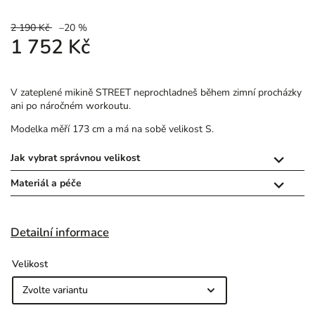
2 190 Kč
–20 %
1 752 Kč
V zateplené mikině STREET neprochladneš během zimní procházky
ani po náročném workoutu.
Modelka měří 173 cm a má na sobě velikost S.
Jak vybrat správnou velikost

Materiál a péče

Detailní informace
Velikost