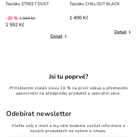
Tepláky CHILLOUT BLACK
Legíny Silky TEEN BABY PINK
L
B
1 490 Kč
1
–23 %
1 290 Kč
990 Kč
Detail
Detail
Jsi tu poprvé?
Přihlášením získáš slevu 10 % na první nákup a přednostní
upozornění na předprodej produktů a speciální akce.
Odebírat newsletter
Vložte svůj e-mail a my vám budeme zasílat informace o
nových produktech na našem e-shopu.