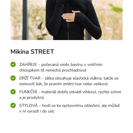
Mikina STREET
ZAHŘEJE – počesaná směs bavlny s vnitřním
chloupkem tě nenechá prochladnout
DRŽÍ TVAR – látka obsahuje elastická vlákna, takže se
nemusíš bát, že praním změní tvar nebo velikost
FUNKČNÍ - materiál dobře odvádí vlhkost, rychle schne
a je prodyšný
STYLOVÁ – hodí se ke sprtovnímu oblečení, ale můžeš
v ní vyrazit i do ulic