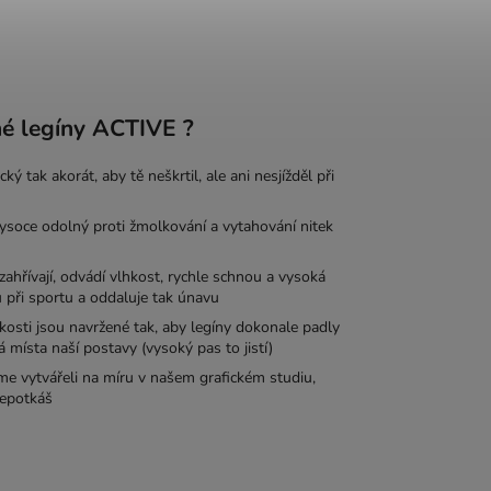
né legíny ACTIVE ?
ký tak akorát, aby tě neškrtil, ale ani nesjížděl při
soce odolný proti žmolkování a vytahování nitek
řívají, odvádí vlhkost, rychle schnou a vysoká
 při sportu a oddaluje tak únavu
sti jsou navržené tak, aby legíny dokonale padly
ká místa naší postavy (vysoký pas to jistí)
e vytvářeli na míru v našem grafickém studiu,
nepotkáš