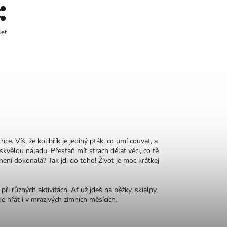
let
e. Víš, že kolibřík je jediný pták, co umí couvat, a
skvělou náladu. Přestaň mít strach dělat věci, co tě
není dokonalá? Tak jdi do toho! Život je moc krátkej
ři různých aktivitách. Ať už jdeš na běžky, skialpy,
 hřát i v mrazivých zimních měsících.