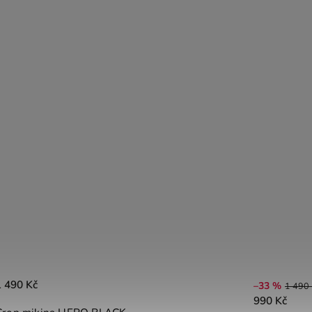
1 490 Kč
–33 %
1 490 
990 Kč