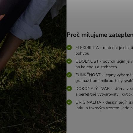
Proč milujeme zateple
FLEXIBILITA - materiál je elastic
pohybu
ODOLNOST - povrch legín je vy
na kolenou a stehnech
FUNKČNOST - legíny výborně zah
gramáž tlumí mikrootřesy svalů
DOKONALÝ TVAR - střih a veliko
a perfektně vytvarovaly i kritic
ORIGINALITA - design legín jsm
látku s takovým vzorem jinde 