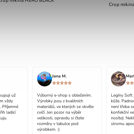
Crop mikina HERO BLACK
Crop miki
Jana M.
Mar
upuji už
Výborný e-shop s oblečením.
Legíny Soft 
em vždy
Výrobky jsou z kvalitních
kůže. Padno
. Příjemné
materiálů, ve kterých se skvěle
není třeba se
řih ladící
cvičí. Jen pozor na výběr
konfekční ve
uju.
velikosti, opravdu si čtete
nosíte). Nek
rozměry v tabulce pod
stromu apod
výrobkem. :)