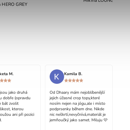
Mikina LOUNGE PEA
na HERO GREY
keta M.
Kamila B.
jsou jako druhá
Od Dhaary mám nejoblíbenější
u dobře (opravdu
jejich úžasné crop topy,které
 bát zvolit
nosím nejen na jógu,ale i místo
likost, kterou
podprsenky během dne. Nikde
loužou ani při pozici
nic neškrtí,nevyčnívá,materiál je
.
jemňoučký jako samet. Miluju 🩷