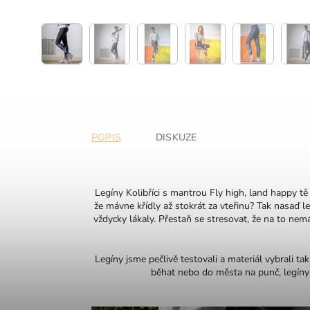
POPIS
DISKUZE
Legíny Kolibříci s mantrou Fly high, land happy tě 
že mávne křídly až stokrát za vteřinu? Tak nasaď le
vždycky lákaly. Přestaň se stresovat, že na to nemá
Legíny jsme pečlivě testovali a materiál vybrali ta
běhat nebo do města na punč, legíny 