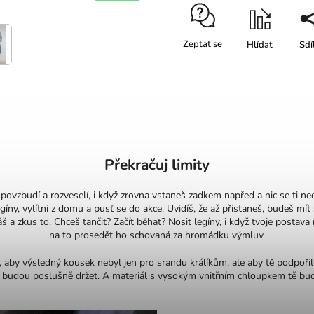
Zeptat se
Hlídat
Sdí
Překračuj limity
povzbudí a rozveselí, i když zrovna vstaneš zadkem napřed a nic se ti nechc
gíny, vylítni z domu a pusť se do akce. Uvidíš, že až přistaneš, budeš mít 
š a zkus to. Chceš tančit? Začít běhat? Nosit legíny, i když tvoje postava 
na to prosedět ho schovaná za hromádku výmluv.
k, aby výsledný kousek nebyl jen pro srandu králíkům, ale aby tě podpořil p
budou poslušně držet. A materiál s vysokým vnitřním chloupkem tě bude