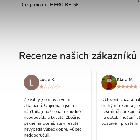
Y
Crop mikina HERO BEIGE
Recenze našich zákazníků
Lucie K.
Klára M.
Z kvality jsem byla velmi
Oblečení Dhaara nak
zklamaná. Objednala jsem si
druhým rokem a js
nátělník, jehož cena rozhodně
nesmírně spokojená
neodpovídala kvalitě. Zboží je
na dotek i nošení, st
pěkně nafocené, ale v realitě
postavě… prostě mil
nevypadá vůbec dobře. Vůbec
nedoporučuji.