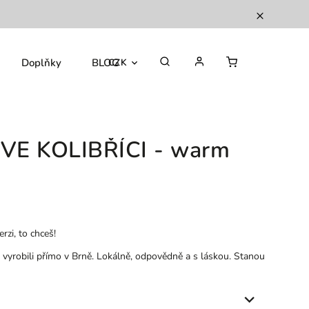
Doplňky
BLOG
CZK
IVE KOLIBŘÍCI - warm
rzi, to chceš!
a vyrobili přímo v Brně. Lokálně, odpovědně a s láskou. Stanou
