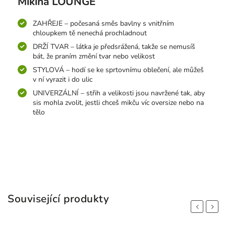
Mikina LOUNGE
ZAHŘEJE – počesaná směs bavlny s vnitřním
chloupkem tě nenechá prochladnout
DRŽÍ TVAR – látka je předsrážená, takže se nemusíš
bát, že praním změní tvar nebo velikost
STYLOVÁ – hodí se ke sprtovnímu oblečení, ale můžeš
v ní vyrazit i do ulic
UNIVERZÁLNÍ – střih a velikosti jsou navržené tak, aby
sis mohla zvolit, jestli chceš mikču víc oversize nebo na
tělo
Související produkty
Previous
Next