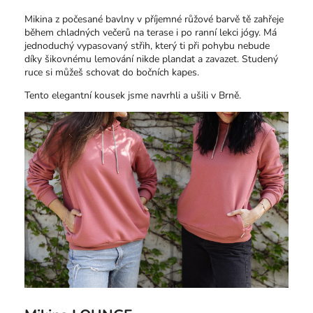
Mikina z počesané bavlny v příjemné růžové barvě tě zahřeje
během chladných večerů na terase i po ranní lekci jógy. Má
jednoduchý vypasovaný střih, který ti při pohybu nebude
díky šikovnému lemování nikde plandat a zavazet. Studený
ruce si můžeš schovat do bočních kapes.
Tento elegantní kousek jsme navrhli a ušili v Brně.