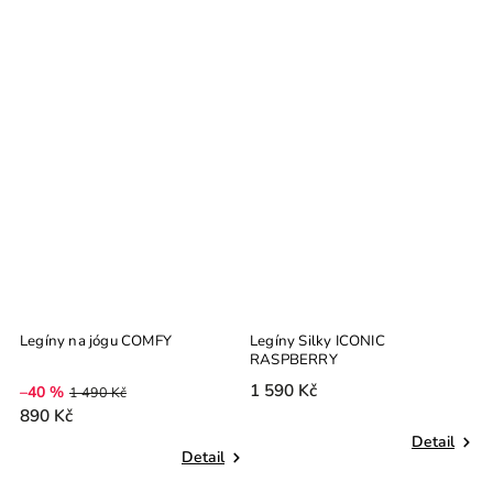
Legíny na jógu COMFY
Legíny Silky ICONIC
L
RASPBERRY
1 590 Kč
1
–40 %
1 490 Kč
890 Kč
Detail
Detail