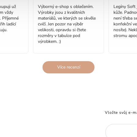
upuji už
Výborný e-shop s oblečením.
Legíny Soft 
em vždy
Výrobky jsou z kvalitních
kůže. Padno
. Příjemné
materiálů, ve kterých se skvěle
není třeba se
řih ladící
cvičí. Jen pozor na výběr
konfekční ve
uju.
velikosti, opravdu si čtete
nosíte). Nek
rozměry v tabulce pod
stromu apod
výrobkem. :)
Více recenzí
Vložte svůj e-m