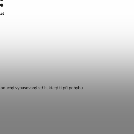
let
noduchý vypasovaný střih, který ti při pohybu