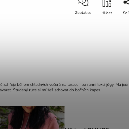
Zeptat se
Hlídat
Sdí
ě zahřeje během chladných večerů na terase i po ranní lekci jógy. Má jed
avazet. Studený ruce si můžeš schovat do bočních kapes.