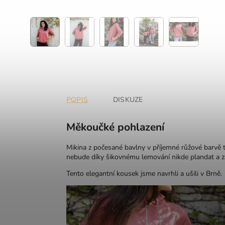
POPIS
DISKUZE
Měkoučké pohlazení
Mikina z počesané bavlny v příjemné růžové barvě t
nebude díky šikovnému lemování nikde plandat a z
Tento elegantní kousek jsme navrhli a ušili v Brně.