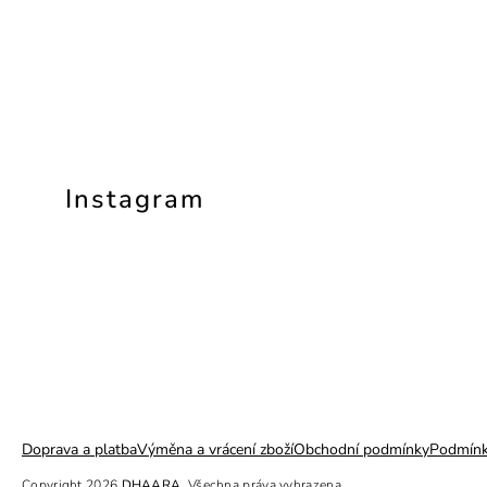
Instagram
Doprava a platba
Výměna a vrácení zboží
Obchodní podmínky
Podmínk
Copyright 2026
DHAARA
. Všechna práva vyhrazena.