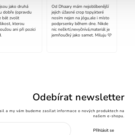
jsou jako druhá
Od Dhaary mám nejoblíbenější
u dobře (opravdu
jejich úžasné crop topy,které
 bát zvolit
nosím nejen na jógu,ale i místo
likost, kterou
podprsenky během dne. Nikde
loužou ani při pozici
nic neškrtí,nevyčnívá,materiál je
.
jemňoučký jako samet. Miluju 🩷
Odebírat newsletter
ail a my vám budeme zasílat informace o nových produktech na
našem e-shopu.
Přihlásit se