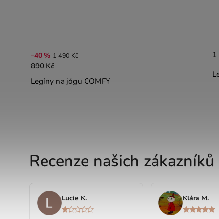
1 590 Kč
Legíny Silky ICONIC RASPBERRY
Recenze našich zákazníků
Lucie K.
Klára M.