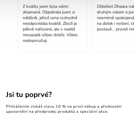
Z kvality jsem byla velmi
Oblečení Dhaara nak
zklamaná. Objednala jsem si
druhým rokem a js
nátělník, jehož cena rozhodně
nesmírně spokojená
neodpovídala kvalitě. Zboží je
na dotek i nošení, st
pěkně nafocené, ale v realitě
postavě… prostě mil
nevypadá vůbec dobře. Vůbec
nedoporučuji.
Jsi tu poprvé?
Přihlášením získáš slevu 10 % na první nákup a přednostní
upozornění na předprodej produktů a speciální akce.