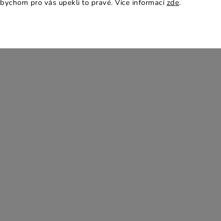
bychom pro vás upekli to pravé. Více informací
zde
.