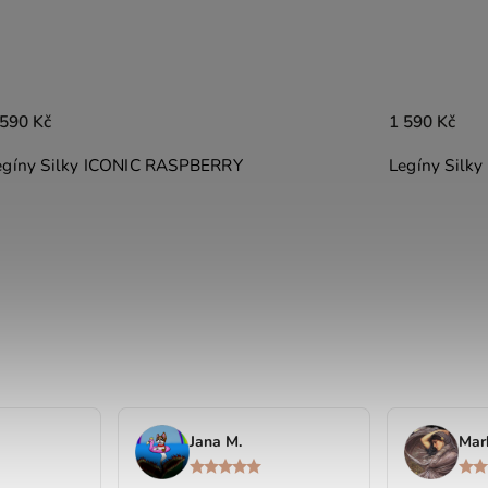
1 590 Kč
1 590 Kč
Legíny Silky ICONIC VANILLA
Legíny Sil
Jana M.
Mar