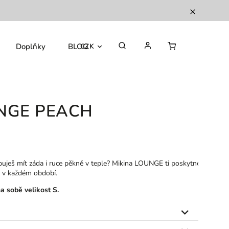
Doplňky
BLOG
CZK
UNGE PEACH
buješ mít záda i ruce pěkně v teple? Mikina LOUNGE ti poskytne
m v každém období.
 sobě velikost S.
