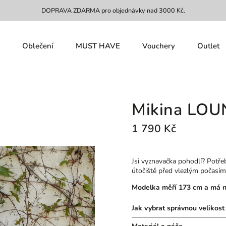
DOPRAVA ZDARMA pro objednávky nad 3000 Kč.
Oblečení
MUST HAVE
Vouchery
Outlet
Mikina LO
1 790 Kč
Jsi vyznavačka pohodlí? Potře
útočiště před vlezlým počasí
Modelka měří 173 cm a má na
Jak vybrat správnou velikost