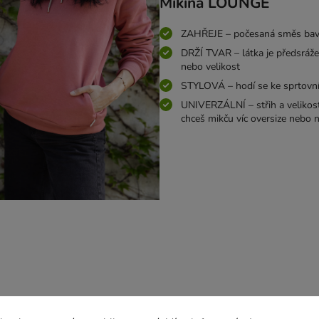
Mikina LOUNGE
ZAHŘEJE – počesaná směs bavl
DRŽÍ TVAR – látka je předsráže
nebo velikost
STYLOVÁ – hodí se ke sprtovnímu
UNIVERZÁLNÍ – střih a velikosti 
chceš mikču víc oversize nebo n