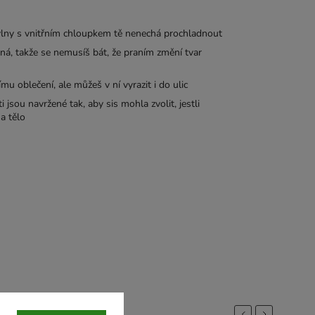
ny s vnitřním chloupkem tě nenechá prochladnout
ná, takže se nemusíš bát, že praním změní tvar
 oblečení, ale můžeš v ní vyrazit i do ulic
jsou navržené tak, aby sis mohla zvolit, jestli
a tělo
Previous
Next