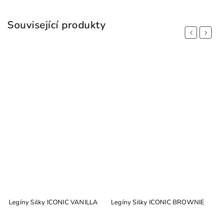
Související produkty
Previous
Next
Legíny Silky ICONIC VANILLA
Legíny Silky ICONIC BROWNIE
M