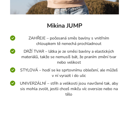
Mikina JUMP
ZAHŘEJE – počesaná směs bavlny s vnitřním
chloupkem tě nenechá prochladnout
DRŽÍ TVAR – látka je ze směsi bavlny a elastických
materiálů, takže se nemusíš bát, že praním změní tvar
nebo velikost
STYLOVÁ – hodí se ke sprtovnímu oblečení, ale můžeš
v ní vyrazit i do ulic
UNIVERZÁLNÍ – střih a velikosti jsou navržené tak, aby
sis mohla zvolit, jestli chceš mikču víc oversize nebo na
tělo