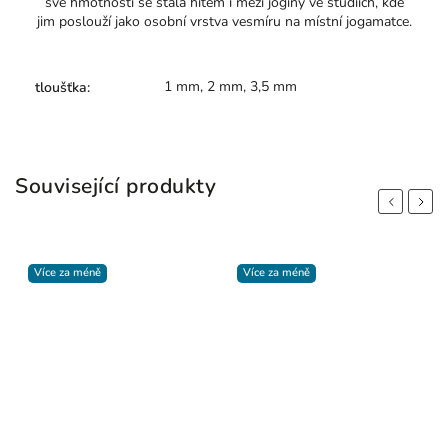
své hmotnosti se stala hitem i mezi jogíny ve studiích, kde
jim poslouží jako osobní vrstva vesmíru na místní jogamatce.
1 mm, 2 mm, 3,5 mm
tloušťka
:
Související produkty
Previous
Next
Více za méně
Více za méně