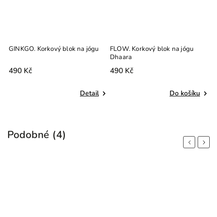
GINKGO. Korkový blok na jógu
FLOW. Korkový blok na jógu
T
Dhaara
A
490 Kč
490 Kč
7
Detail
Do košíku
Podobné (4)
Previous
Next