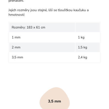
přenášení.
Jejich rozměry jsou stejné, liší se tloušťkou kaučuku a
hmotností:
Rozměry: 183 x 61 cm
1 mm
1 kg
2 mm
1,5 kg
3,5 mm
2,4 kg