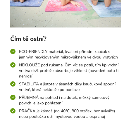
Čím tě oslní?
ECO-FRIENDLY materiál, kvalitní přírodní kaučuk s
jemným recyklovaným mikrovláknem ve dvou vrstvách
NEKLOUŽE pod rukama. Čím víc se potíš, tím líp vrchní
vrstva drží, protože absorbuje vlhkost (povodeň potu ti
nehrozí)
STABILITA a jistota v ásanách díky kaučukové spodní
vrstvě, která neklouže po podlaze
PŘÍJEMNÁ na pohled i na dotek, měkký sametový
povrch je jako pohlazení
PRAČKA je kámoš (do 40°C, 800 otáček, bez aviváže)
nebo podložku otři mýdlovou vodou a osprchuj