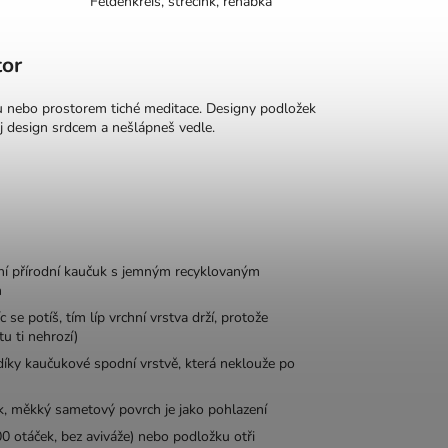
Feldenkreis, strečink, rehabka
tor
u nebo prostorem tiché meditace. Designy podložek
ůj design srdcem a nešlápneš vedle.
ní přírodní kaučuk s jemným recyklovaným
h
 potíš, tím líp vrchní vrstva drží, protože
u ti nehrozí)
díky kaučukové spodní vrstvě, která neklouže po
, měkký sametový povrch je jako pohlazení
 otáček, bez aviváže) nebo podložku otři