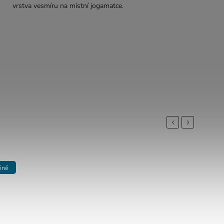
vrstva vesmíru na místní jogamatce.
Previous
Next