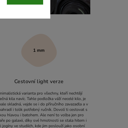
Cestovní light verze
nimalistická varianta pro všechny, kteří nechtějí
ečná kila navíc. Tahle podložka váží necelé kilo, je
ale skladná, vejde se i do příručního zavazadla a v
 nahradí i tolik potřebný ručník. Dovolí ti cestovat s
kou hlavou i batohem. Ale není to volba jen pro
ře po galaxii, díky své hmotnosti se stala hitem i
 jogíny ve studiích, kde jim poslouží jako osobní