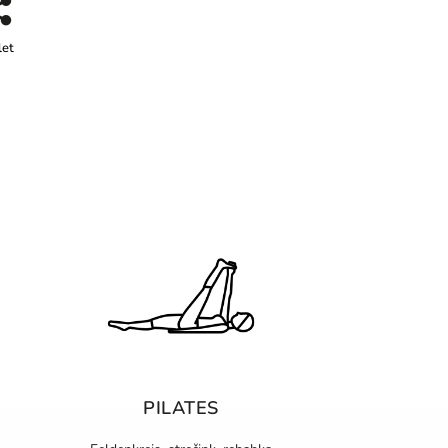
let
PILATES