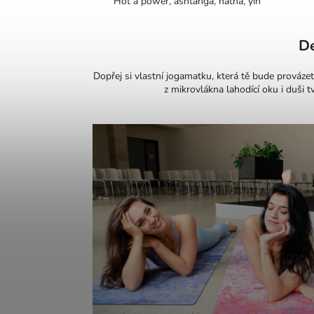
Hot a power, ashtanga, hatha, yin
De
Dopřej si vlastní jogamatku, která tě bude prová
z mikrovlákna lahodící oku i duši 