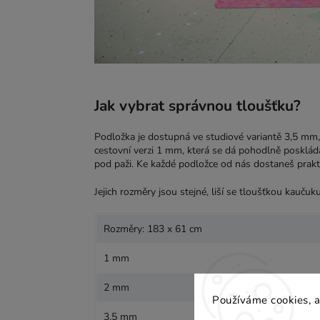
Jak vybrat správnou tloušťku?
Podložka je dostupná ve studiové variantě 3,5 mm
cestovní verzi 1 mm, která se dá pohodlně posklád
pod paži. Ke každé podložce od nás dostaneš prakt
Jejich rozměry jsou stejné, liší se tloušťkou kaučuk
Rozměry: 183 x 61 cm
1 mm
2 mm
Používáme cookies, a
3,5 mm