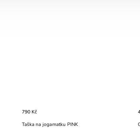
490 Kč
GINKGO. Korkový blok na jógu