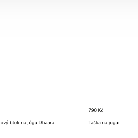
490 Kč
jogamatku Semiška AQUAMARINE
Taška na cestovní jo