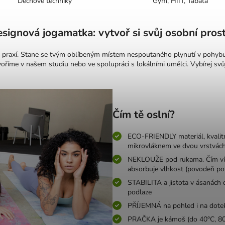
Dechové techniky
Gym, HIIT, Tabata
signová jogamatka: vytvoř si svůj osobní pros
zet praxí. Stane se tvým oblíbeným místem nespoutaného plynutí v pohyb
tvoříme v našem studiu nebo ve spolupráci s lokálními umělci. Vybírej sv
Čím tě oslní?
ECO-FRIENDLY materiál, kvalit
mikrovláknem ve dvou vrstvác
NEKLOUŽE pod rukama. Čím víc se
absorbuje vlhkost (povodeň pot
STABILITA a jistota v ásanách 
podlaze
PŘÍJEMNÁ na pohled i na dotek
PRAČKA je kámoš (do 40°C, 800