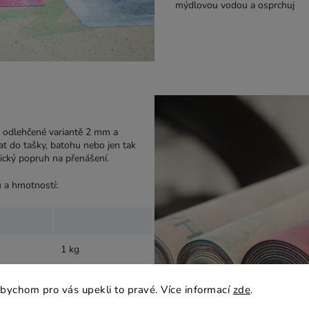
mýdlovou vodou a osprchuj
, odlehčené variantě 2 mm a
at do tašky, batohu nebo jen tak
ický popruh na přenášení.
u a hmotností:
1 kg
1,5 kg
bychom pro vás upekli to pravé. Více informací
zde
.
2,4 kg