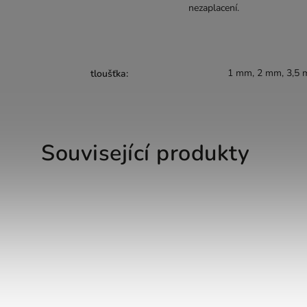
nezaplacení.
1 mm, 2 mm, 3,5
tloušťka
:
Související produkty
Více za méně