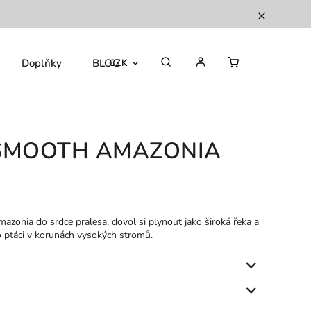
Doplňky
BLOG
CZK
 SMOOTH AMAZONIA
azonia do srdce pralesa, dovol si plynout jako široká řeka a
o ptáci v korunách vysokých stromů.

