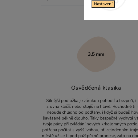
Nastavení
Osvědčená klasika
Silnější podložka je zárukou pohodlí a bezpečí, i
zrovna klečíš nebo stojíš na hlavě. Rozhodně ti 
nebude chladno od podlahy, i když si budeš hov
šavásaně pěkně dlouho. Taky bezpečně vychytá v
tvoje pády při zvládání nových krkolomných pozic. 
potřeba počítat s vyšší váhou, při celodenním traj
městě už se ti pod paží pěkně pronese, zato na do