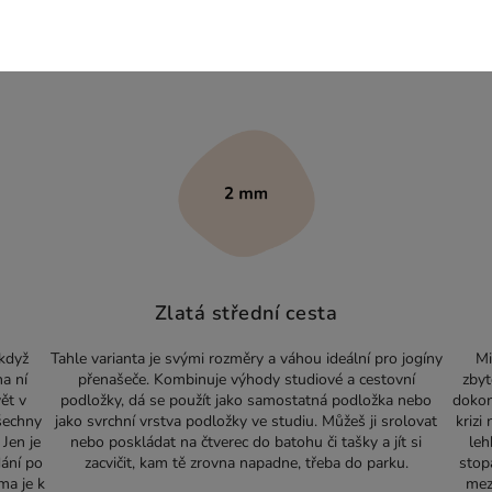
Zlatá střední cesta
 když
Tahle varianta je svými rozměry a váhou ideální pro jogíny
Mi
na ní
přenašeče. Kombinuje výhody studiové a cestovní
zbyt
ět v
podložky, dá se použít jako samostatná podložka nebo
dokon
šechny
jako svrchní vrstva podložky ve studiu. Můžeš ji srolovat
krizi
Jen je
nebo poskládat na čtverec do batohu či tašky a jít si
leh
dání po
zacvičit, kam tě zrovna napadne, třeba do parku.
stopa
ma je k
mezi