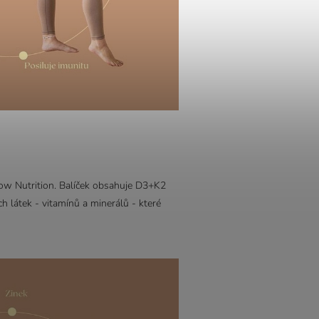
ow Nutrition. Balíček obsahuje D3+K2
 látek - vitamínů a minerálů - které