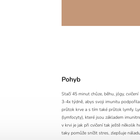
Pohyb
Stačí 45 minut chůze, běhu, jógy, cvičení
3-4x týdně, abys svoji imunitu podpořila.
průtok krve a s tím také průtok lymfy. L
(lymfocyty), které jsou základem imunit
v krvi je jak při cvičení tak ještě několik 
taky pomůže snížit stres, zlepšuje náladu