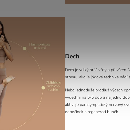
Dech
Dech je velký hráč vždy a při všem.
stresu, jako je jógová technika nádí
Nebo jednoduše prodluž výdech opro
vydechni na 5-6 dob a na jednu dob
aktivuje parasympatický nervový syst
odpočinek a regeneraci buněk.