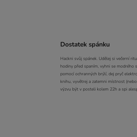
Dostatek spánku
Hackni svůj spánek. Udělej si večerní rit
hodiny před spaním, vyhni se modrého s
pomocí ochranných brýlí, dej pryč elekt
knihu, vyvětrej a zatemni místnost (nebo
výzvu být v posteli kolem 22h a spi ale