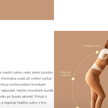
 s vlastní vahou nebo lehké turistiky
 Kontrakce svalů při cvičení zvyšují
ymfa je tvořena bílými krvinkami
ní odpovědi. Nárůst imunitních buněk
hodin po fyzické aktivitě. Pohyb ti
 a reguluje hladinu cukru v krvi.