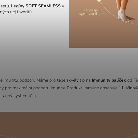
 setů.
Legíny SOFT SEAMLESS
v
mých nej favoritů.
ré imunitu podpoří. Máme pro tebe skvělý tip na
Immunity balíček
od Fl
aný pro maximální podporu imunity. Produkt Immune obsahuje 11 účinných
branný systém těla.