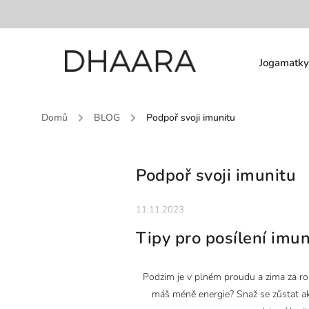
Jogamatky
Domů
/
BLOG
/
Podpoř svoji imunitu
Podpoř svoji imunitu
11.11.2023
Tipy pro posílení imun
Podzim je v plném proudu a zima za rohe
máš méně energie? Snaž se zůstat akti