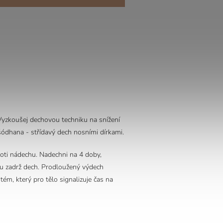
 Vyzkoušej dechovou techniku na snížení
 šódhana - střídavý dech nosními dírkami.
ti nádechu. Nadechni na 4 doby,
u zadrž dech. Prodloužený výdech
ém, který pro tělo signalizuje čas na