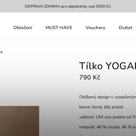
DOPRAVA ZDARMA pro objednávky nad 3000 Kč.
Oblečení
MUST HAVE
Vouchery
Outlet
na
Tílko YOGA
790 Kč
Oblíbený design s vylepšeným
barva: černá, bílý potisk
velikost: UNI size (sedne od 
materiál: 46 % modal, 46 % b