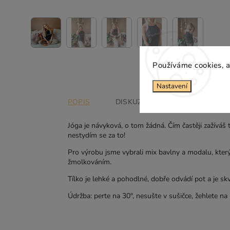
Používáme cookies, a
Nastavení
POPIS
DISKUZE
Jóga je návyková, o tom žádná. Čím častěji zažíváš t
nestydím se za to!
Pro výrobu jsme vybrali mix bavlny a modalu, který
žmolkováním.
Tílko je lehké a pohodlné, dobře odvádí pot a je s
Údržba: perte na 30°, nesušte v sušičce, žehlete na 