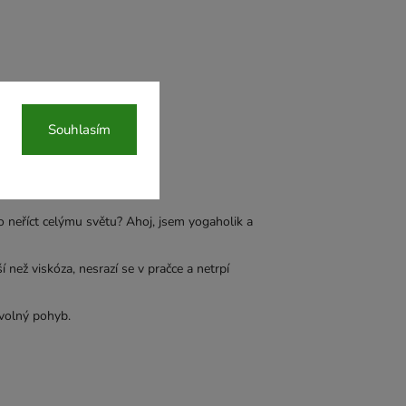
Souhlasím
 to neříct celýmu světu? Ahoj, jsem yogaholik a
než viskóza, nesrazí se v pračce a netrpí
 volný pohyb.