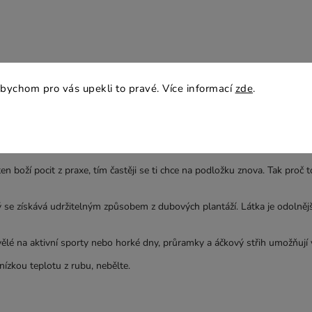
bychom pro vás upekli to pravé. Více informací
zde
.
en boží pocit z praxe, tím častěji se ti chce na podložku znova. Tak proč
 se získává udržitelným způsobem z dubových plantáží. Látka je odolnější 
kvělé na aktivní sporty nebo horké dny, průramky a áčkový střih umožňují
nízkou teplotu z rubu, nebělte.