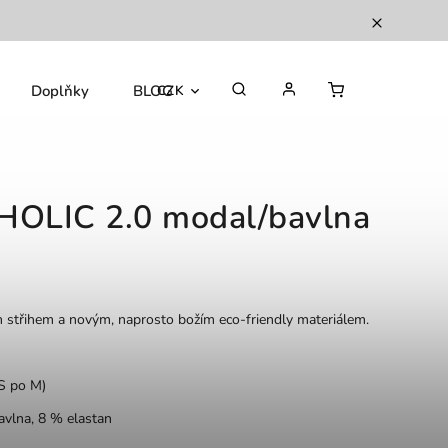
Doplňky
BLOG
CZK
HOLIC 2.0 modal/bavlna
 střihem a novým, naprosto božím eco-friendly materiálem.
XS po M)
avlna, 8 % elastan