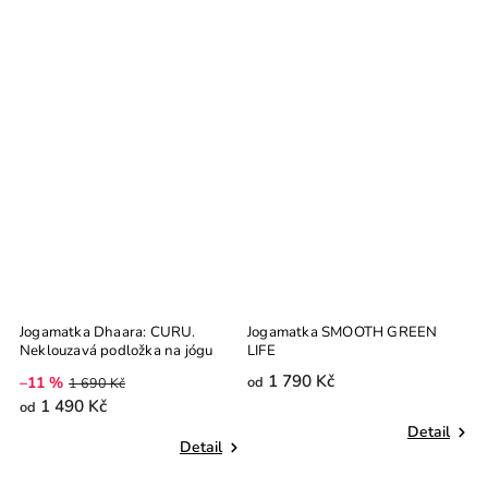
Jogamatka Dhaara: CURU.
Jogamatka SMOOTH GREEN
J
Neklouzavá podložka na jógu
LIFE
1 790 Kč
–11 %
od
o
1 690 Kč
1 490 Kč
od
Detail
Detail