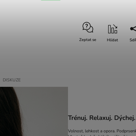
Zeptat se
Hlídat
Sdí
DISKUZE
Trénuj. Relaxuj. Dýchej.
Volnost, lehkost a opora. Podprsen