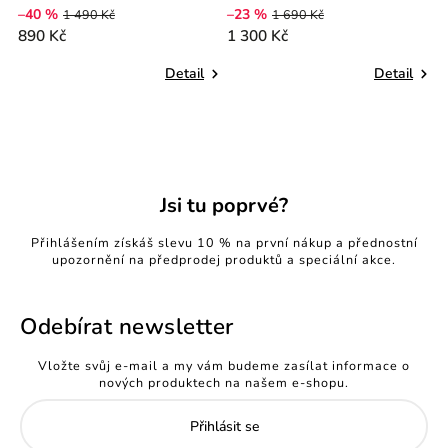
–40 %
–23 %
–
1 490 Kč
1 690 Kč
890 Kč
1 300 Kč
1
Detail
Detail
Jsi tu poprvé?
Přihlášením získáš slevu 10 % na první nákup a přednostní
upozornění na předprodej produktů a speciální akce.
Odebírat newsletter
Vložte svůj e-mail a my vám budeme zasílat informace o
nových produktech na našem e-shopu.
Přihlásit se