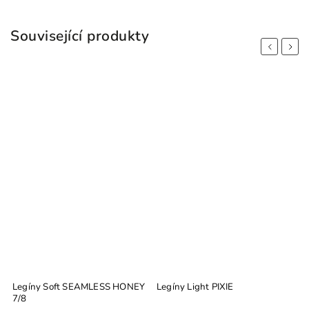
Související produkty
Previous
Next
Legíny Soft SEAMLESS HONEY
Legíny Light PIXIE
L
7/8
w