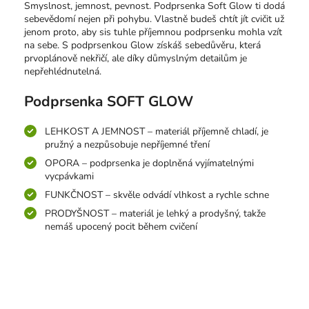
Smyslnost, jemnost, pevnost. Podprsenka Soft Glow ti dodá
sebevědomí nejen při pohybu. Vlastně budeš chtít jít cvičit už
jenom proto, aby sis tuhle příjemnou podprsenku mohla vzít
na sebe. S podprsenkou Glow získáš sebedůvěru, která
prvoplánově nekřičí, ale díky důmyslným detailům je
nepřehlédnutelná.
Podprsenka SOFT GLOW
LEHKOST A JEMNOST – materiál příjemně chladí, je
pružný a nezpůsobuje nepříjemné tření
OPORA – podprsenka je doplněná vyjímatelnými
vycpávkami
FUNKČNOST – skvěle odvádí vlhkost a rychle schne
PRODYŠNOST – materiál je lehký a prodyšný, takže
nemáš upocený pocit během cvičení