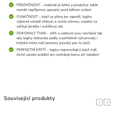
PRODYŠNOST – materiál je lehký a prodyšný, takže
nemáš nepříjemný upocený pocit během cvičení
FUNKČNOST – když se přece jen zapotíš, legíny
výborně odvádí vlhkost a rychle schnou, snadno se
udržují (pračka i sušička je ok)
DOKONALÝ TVAR – střih a velikosti jsou navržené tak,
aby legíny dokonale padly a perfektně vytvarovaly i
kritická místa naší postavy (vysoký pas to jistí)
PERFEKTNÍ KRYTÍ – legíny neprosvítají (i když máš
černé spodní prádlo) ani neztrácejí barvu při natažení
Související produkty
Previous
Next