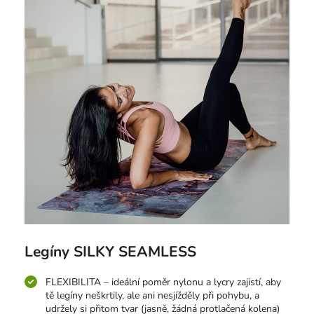
Legíny SILKY SEAMLESS
FLEXIBILITA – ideální poměr nylonu a lycry zajistí, aby
tě legíny neškrtily, ale ani nesjížděly při pohybu, a
udržely si přitom tvar (jasně, žádná protlačená kolena)