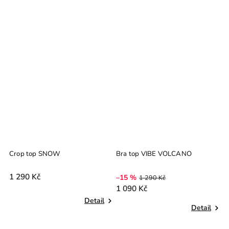
Bra top VIBE VOLCANO
Bra top VIBE CLIFF
B
–15 %
–15 %
–
1 290 Kč
1 290 Kč
1 090 Kč
1 090 Kč
9
Detail
Detail