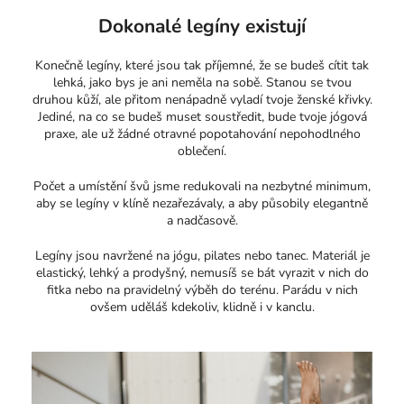
Dokonalé legíny existují
Konečně legíny, které jsou tak příjemné, že se budeš cítit tak
lehká, jako bys je ani neměla na sobě. Stanou se tvou
druhou kůží, ale přitom nenápadně vyladí tvoje ženské křivky.
Jediné, na co se budeš muset soustředit, bude tvoje jógová
praxe, ale už žádné otravné popotahování nepohodlného
oblečení.
Počet a umístění švů jsme redukovali na nezbytné minimum,
aby se legíny v klíně nezařezávaly, a aby působily elegantně
a nadčasově.
Legíny jsou navržené na jógu, pilates nebo tanec. Materiál je
elastický, lehký a prodyšný, nemusíš se bát vyrazit v nich do
fitka nebo na pravidelný výběh do terénu. Parádu v nich
ovšem uděláš kdekoliv, klidně i v kanclu.