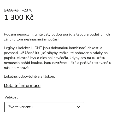
1 690 Kč
–23 %
1 300 Kč
Podzim nepodzim, tyhle listy budou pořád s tebou a budeš v nich
zářit i v tom nejhnusnějším počasí.
Legíny z kolekce LIGHT jsou dokonalou kombinací lehkosti a
pevnosti. Už žádné iritující záhyby, zaříznuté nohavice a otlaky na
pupíku. Vlastně bys o nich ani nevěděla, kdyby ses na tu krásu
nemusela pořád koukat. Jsou navržené, ušité a pečlivě testované u
nás, na Moravě.
Lokálně, odpovědně a s láskou.
Detailní informace
Velikost