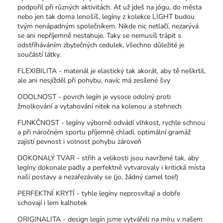
podpořil při různých aktivitách. Ať už jdeš na jógu, do města
nebo jen tak doma lenošíš, legíny z kolekce LIGHT budou
tvým nenápadným společníkem. Nikde nic netlačí, nezarývá
se ani nepříjemně nestahuje. Taky se nemusíš trápit s
odstříháváním zbytečných cedulek, všechno důležité je
součástí látky.
FLEXIBILITA - materiál je elastický tak akorát, aby tě neškrtil,
ale ani nesjížděl při pohybu, navíc má zesílené švy
ODOLNOST - povrch legín je vysoce odolný proti
žmolkování a vytahování nitek na kolenou a stehnech
FUNKČNOST - legíny výborně odvádí vlhkost, rychle schnou
a při náročném sportu příjemně chladí, optimální gramáž
zajistí pevnost i volnost pohybu zároveň
DOKONALÝ TVAR - střih a velikosti jsou navržené tak, aby
legíny dokonale padly a perfektně vytvarovaly i kritická místa
naší postavy a nezařezávaly se (jo, žádný camel toe!)
PERFEKTNÍ KRYTÍ - tyhle legíny neprosvítají a dobře
schovají i lem kalhotek
ORIGINALITA - design legín jsme vytvářeli na míru v našem