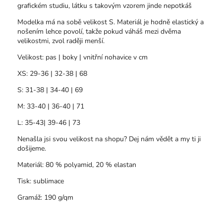
grafickém studiu, látku s takovým vzorem jinde nepotkáš
Modelka má na sobě velikost S. Materiál je hodně elastický a
nošením lehce povolí, takže pokud váháš mezi dvěma
velikostmi, zvol raději menší.
Velikost: pas | boky | vnitřní nohavice v cm
XS: 29-36 | 32-38 | 68
S: 31-38 | 34-40 | 69
M: 33-40 | 36-40 | 71
L: 35-43| 39-46 | 73
Nenašla jsi svou velikost na shopu? Dej nám vědět a my ti ji
došijeme.
Materiál: 80 % polyamid, 20 % elastan
Tisk: sublimace
Gramáž: 190 g/qm