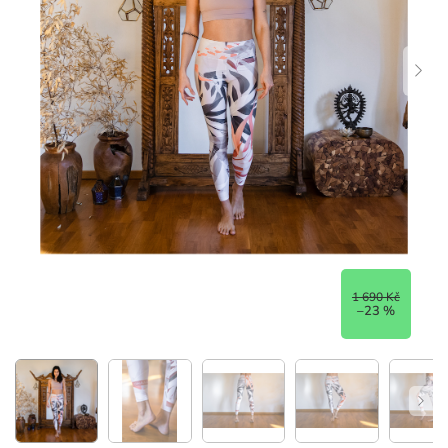
1 690 Kč
–23 %