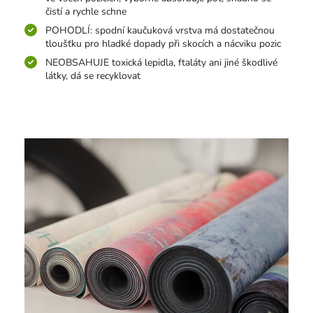
čistí a rychle schne
POHODLÍ: spodní kaučuková vrstva má dostatečnou
tloušťku pro hladké dopady při skocích a nácviku pozic
NEOBSAHUJE toxická lepidla, ftaláty ani jiné škodlivé
látky, dá se recyklovat