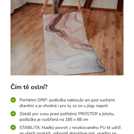
Čím tě oslní?
Perfektní GRIP: podložka neklouže ani pod suchými
dlaněmi a je vhodná i pro ty, co se u jógy nepotí
Získáš pro svou praxi potřebný PROSTOR a jistotu,
podložka je rozšířená na 185 x 68 cm
STABILITA: hladký povrch z recyklovaného PU tě udrží
ve všech pozicích, výborně absorbuje pot, snadno se