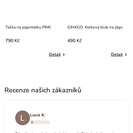
GINKGO. Korkový blok na jógu
FLOW. Korkový blok na jógu
Dhaara
490 Kč
490 Kč
etail
Detail
Do košíku
Recenze našich zákazníků
Lucie K.