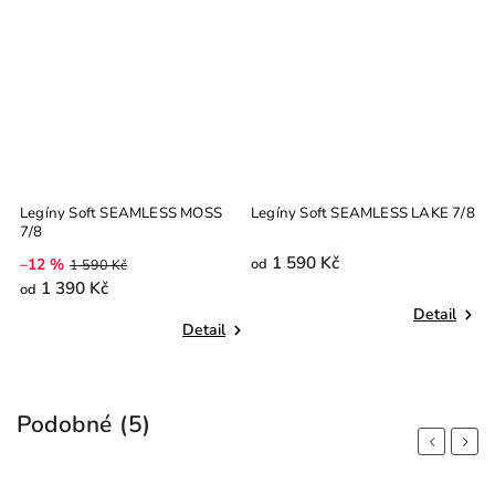
Legíny Soft SEAMLESS LAKE 7/8
Legíny Soft SEAMLESS
L
BURGUNDY 7/8
1 590 Kč
1 590 Kč
od
od
–
9
Detail
Detail
Podobné (5)
Previous
Next