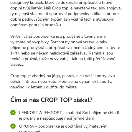
designový kousek, který se dokonale přizpůsobí a hravě
doplní tvůj šatník. Náš Crop top je navržený tak, aby spojoval
ty nejlepší vlastnosti sportovní podprsenky a tílka, a přitom
dobře padnul různým typům žen včetně těch s atypickým
poměrem poprsí a hrudníku.
Vnitřní všitá podprsenka je z prodyšné síťoviny a má
vyjímatelné vycpávky. Svrchní nylonová vrstva je taky
příjemně prodyšná a přizpůsobivá, nemá žádný lem, co by tě
škrtil nebo se někam nelichotivě zařezával. Ramínka jsou
tenká a pružná, takže nevytvářejí tlak na tolik přetěžované
trapézy.
Crop top je vhodný na jógu, pilates, ale i další sporty jako
běhání, fitness nebo kolo. Hodí se na dynamické sporty,
gaučing i k letnímu outfitu do města.
Čím si nás CROP TOP získal?
LEHKOST A JEMNOST – materiál Soft příjemně chladí,
je pružný a nezpůsobuje nepříjemné tření
OPORA – podprsenka je doplněná vyjímatelnými
vycpávkami