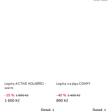
Legíny ACTIVE KOLIBŘÍCI -
Legíny na jógu COMFY
L
warm
R
1
–15 %
–40 %
1 890 Kč
1 490 Kč
1 600 Kč
890 Kč
Detail
Detail