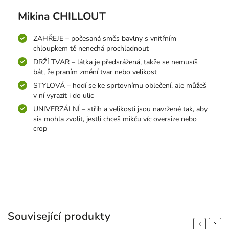
Mikina CHILLOUT
ZAHŘEJE – počesaná směs bavlny s vnitřním
chloupkem tě nenechá prochladnout
DRŽÍ TVAR – látka je předsrážená, takže se nemusíš
bát, že praním změní tvar nebo velikost
STYLOVÁ – hodí se ke sprtovnímu oblečení, ale můžeš
v ní vyrazit i do ulic
UNIVERZÁLNÍ – střih a velikosti jsou navržené tak, aby
sis mohla zvolit, jestli chceš mikču víc oversize nebo
crop
Související produkty
Previous
Next