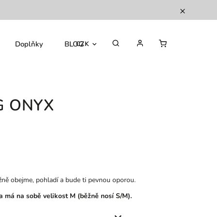
Doplňky
BLOG
CZK
G ONYX
ně obejme, pohladí a bude ti pevnou oporou.
 má na sobě velikost M (běžně nosí S/M).