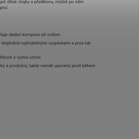
uješ dělat stojky a předklony, můžeš po něm
prsí.
je ideální kompresi při cvičení
 doplněná vyjímatelnými vycpávkami a prsa tak
hkost a rychle schne
ký a prodyšný, takže nemáš upocený pocit během