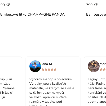
790 Kč
E PANDA
Bambusové tílko LIME PANDA
Jana M.
Mar
upuji už
Výborný e-shop s oblečením.
Legíny Soft 
em vždy
Výrobky jsou z kvalitních
kůže. Padno
. Příjemné
materiálů, ve kterých se skvěle
není třeba se
řih ladící
cvičí. Jen pozor na výběr
konfekční ve
uju.
velikosti, opravdu si čtete
nosíte). Nek
rozměry v tabulce pod
stromu apod