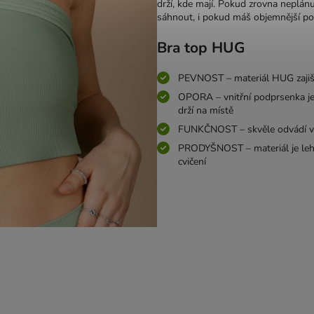
drží, kde mají. Pokud zrovna neplán
sáhnout, i pokud máš objemnější po
Bra top HUG
PEVNOST – materiál HUG zajišťu
OPORA – vnitřní podprsenka je
drží na místě
FUNKČNOST – skvěle odvádí vl
PRODYŠNOST – materiál je leh
cvičení