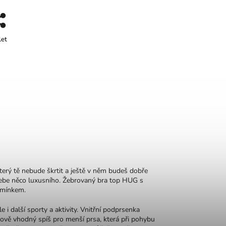
let
terý tě nebude škrtit a ještě v něm budeš dobře
tebe něco luxusního. Žebrovaný bra top HUG s
amínkem.
e i další sporty a aktivity. Vnitřní podprsenka
ihově vhodný spíš pro menší prsa, která při pohybu