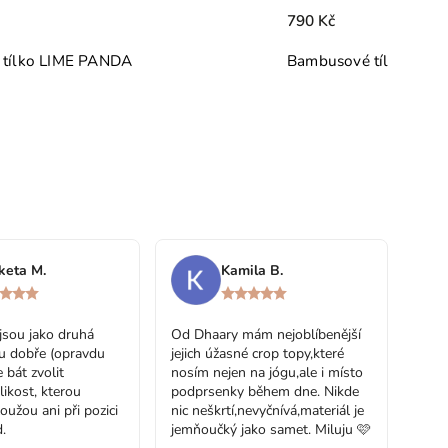
790 Kč
Bambusové tílko BLUSH PANDA
keta M.
Kamila B.
jsou jako druhá
Od Dhaary mám nejoblíbenější
u dobře (opravdu
jejich úžasné crop topy,které
 bát zvolit
nosím nejen na jógu,ale i místo
likost, kterou
podprsenky během dne. Nikde
loužou ani při pozici
nic neškrtí,nevyčnívá,materiál je
.
jemňoučký jako samet. Miluju 🩷