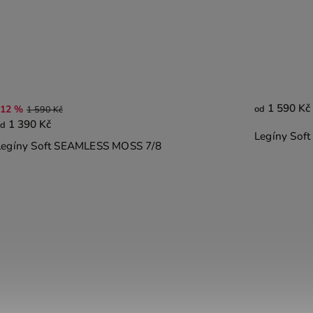
1 590 Kč
1 5
od
od
Legíny Soft SEAMLESS LAKE 7/8
Legí