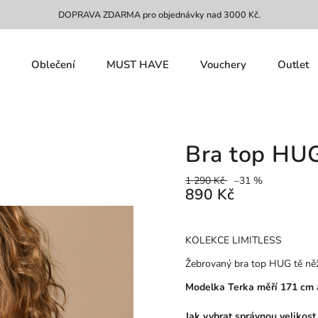
DOPRAVA ZDARMA pro objednávky nad 3000 Kč.
Oblečení
MUST HAVE
Vouchery
Outlet
Bra top HU
1 290 Kč
–31 %
890 Kč
KOLEKCE LIMITLESS
Žebrovaný bra top HUG tě něž
Modelka Terka měří 171 cm a
Jak vybrat správnou velikost