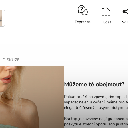
Zeptat se
Hlídat
Sdí
DISKUZE
Můžeme tě obejmout?
Pokud toužíš po zpevňujícím topu, k
vypadat nejen u cvičení, máme pro 
elegantně řešeným asymetrickým r
Bra top je navržený na jógu, tanec, al
poskytuje střední oporu. Top je stř