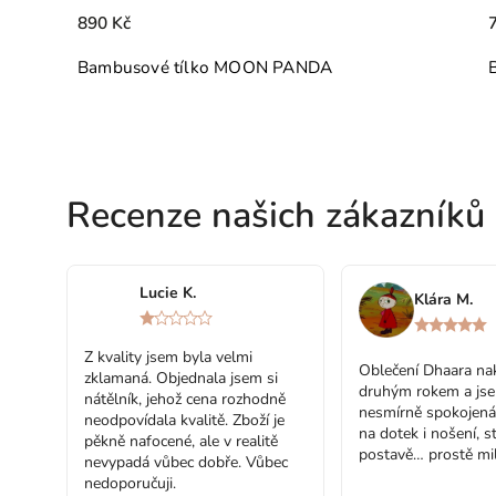
790 Kč
MOON PANDA
Bambusové tílko CHAMPAGN
Recenze našich zákazníků
Lucie K.
Klára M.
Z kvality jsem byla velmi
Oblečení Dhaara nak
zklamaná. Objednala jsem si
druhým rokem a js
nátělník, jehož cena rozhodně
nesmírně spokojená
neodpovídala kvalitě. Zboží je
na dotek i nošení, st
pěkně nafocené, ale v realitě
postavě… prostě mil
nevypadá vůbec dobře. Vůbec
nedoporučuji.