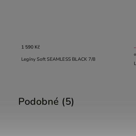
–12 %
1 590 Kč
1 390 Kč
od
Legíny Soft SEAMLESS MOSS 7/8
Podobné (5)