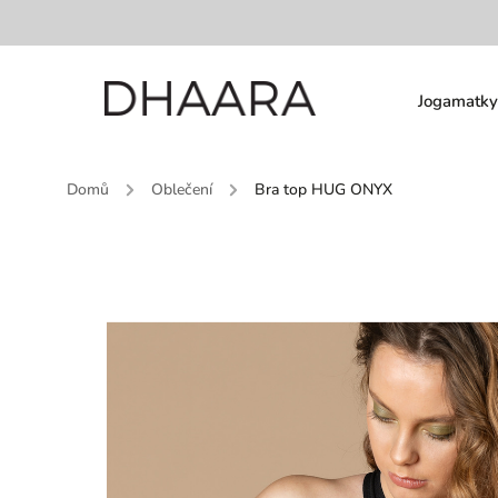
Jogamatky
Domů
/
Oblečení
/
Bra top HUG ONYX